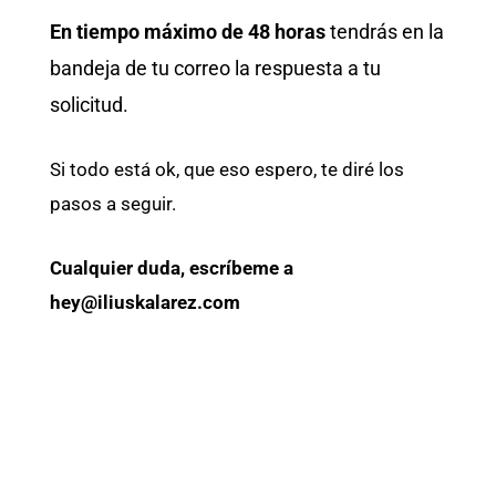
En tiempo máximo de 48 horas
tendrás en la
bandeja de tu correo la respuesta a tu
solicitud.
Si todo está ok, que eso espero, te diré los
pasos a seguir.
Cualquier duda, escríbeme a
hey@iliuskalarez.com
F
T
I
L