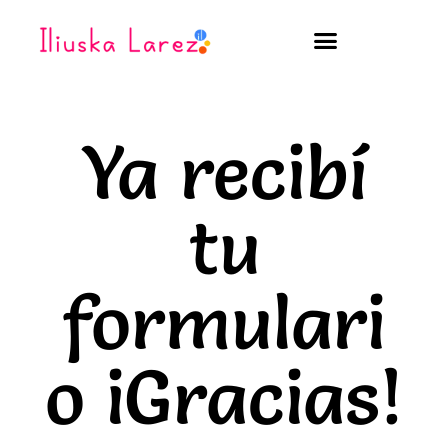
Ir
al
contenido
Ya recibí
tu
formulari
o iGracias!